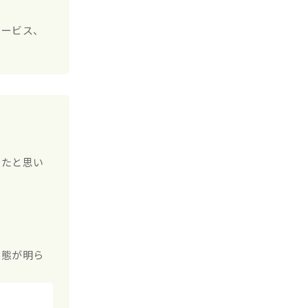
サービス、
したと思い
実態が明ら