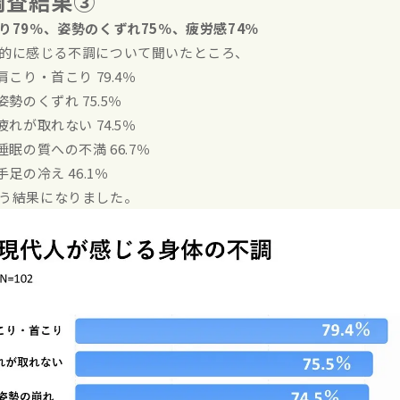
調査結果③
り79％、姿勢のくずれ75％、疲労感74％
的に感じる不調について聞いたところ、
 肩こり・首こり 79.4％
 姿勢のくずれ 75.5％
 疲れが取れない 74.5％
 睡眠の質への不満 66.7％
 手足の冷え 46.1％
う結果になりました。