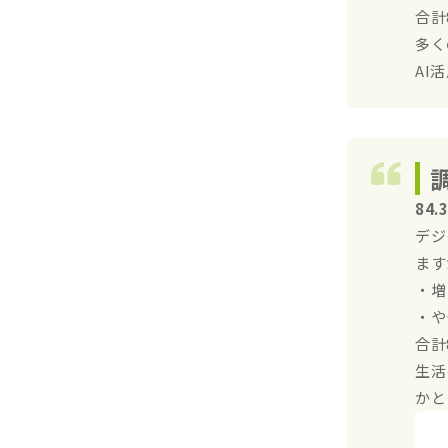
合計8
多く
AI
84
デジ
ます
・増
・や
合計8
生活
かと