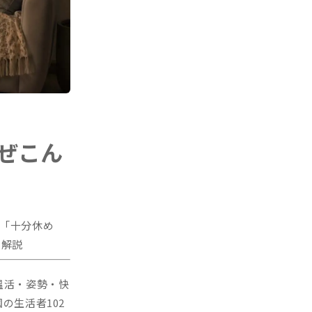
ぜこん
朝「十分休め
を解説
温活・姿勢・快
の生活者102