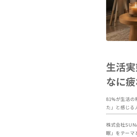
生活実
なに疲
81%が生活
た」と感じる
株式会社SU
眠」をテーマと