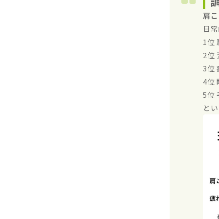
肩こ
日常
1位
2位
3位
4位
5位
とい