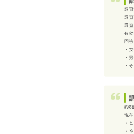
調査
調査
調査
有効
回答
・女
・男
・そ
約8
現在
・と
・や