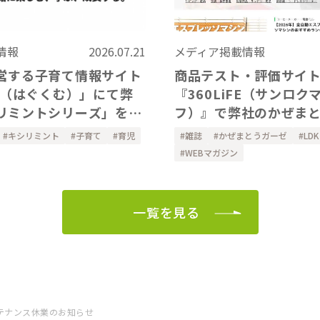
メディア掲載情報
情報
2026.07.21
商品テスト・評価サイ
営する子育て情報サイト
『360LiFE（サンロク
um（はぐくむ）」にて弊
フ）』で弊社のかぜま
リミントシリーズ」をご
りガーゼのアーム&レッ
きました
雑誌
かぜまとうガーゼ
LDK
キシリミント
子育て
育児
ーを掲載いただきまし
WEBマガジン
一覧を見る
ンテナンス休業のお知らせ