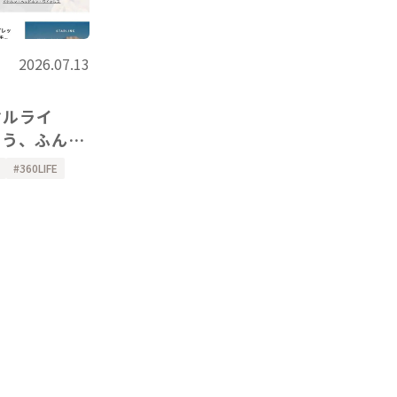
2026.07.13
ト
マルライ
とう、ふんわ
グウォーマ
360LIFE
た。