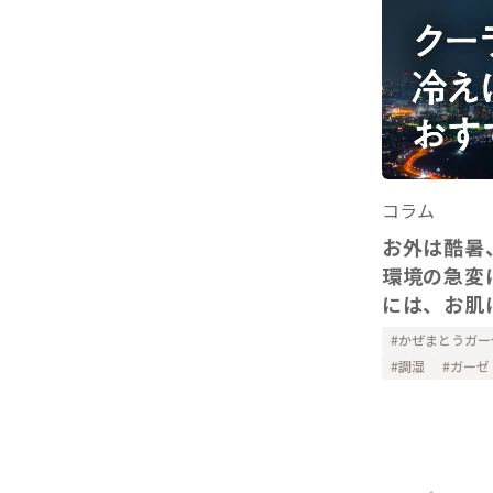
コラム
お外は酷暑
環境の急変
には、お肌
かぜまとうガー
調湿
ガーゼ