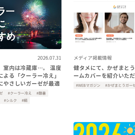
2026.07.31
メディア掲載情報
、室内は冷蔵庫…。 温度
健タメにて、かぜまと
による「クーラー冷え」
ームカバーを紹介いた
にやさしいガーゼが最適
WEBマガジン
かぜまとうガー
ゼ
クーラー冷え
酷暑
シルク
絹