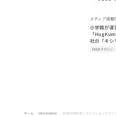
メディア掲載
小学館が運
「HugK
社の「キシ
紹介いただ
WEBマガジン
ホーム
Information
SUNAYAMAオンラインショップメ