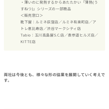
・薄いのに発熱するからあたたかい「薄熱(う
すねつ)」シリーズの一部商品
＜販売窓口＞
靴下屋：ルミネ荻窪店／ルミネ有楽町店／ア
トレ恵比寿店／渋谷マークシティ店
Tabio：玉川高島屋S.C.店／表参道ヒルズ店／
KITTE店
両社は今後とも、様々な形の協業を展開していく考えで
す。