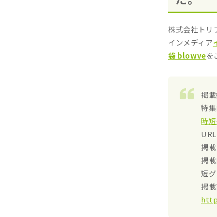
株式会社トリ
インメディア
袋 blowve
を
掲載
特集
時短
UR
掲載
掲載
短グ
掲載
htt