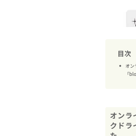
目次
オン
「b
オンラ
クドラ
た。