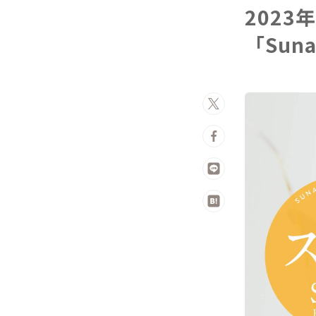
2023
「Sun