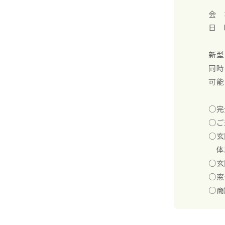
会 
日 
10
新型
同時
可能
○完
○ご
○玄
体調
○玄
○窓
○商