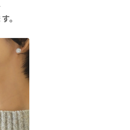
会
ます。