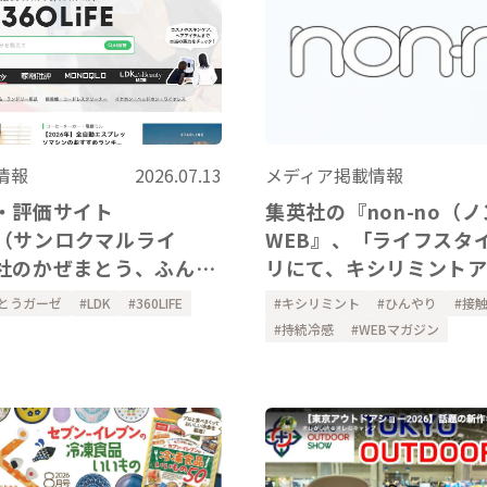
メディア掲載情報
情報
2026.07.13
集英社の『non-no（
・評価サイト
WEB』、「ライフスタ
FE（サンロクマルライ
リにて、キシリミント
社のかぜまとう、ふんわ
ー、ハンドカバーをご
アーム&レッグウォーマ
キシリミント
ひんやり
接
とうガーゼ
LDK
360LIFE
ました。
ただきました。
持続冷感
WEBマガジン