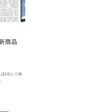
社新商品
22日号にて弊
。