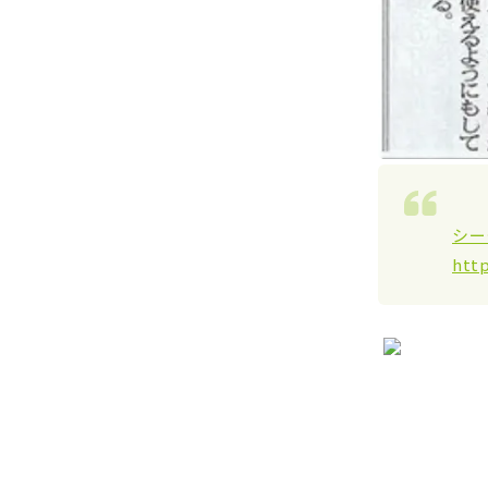
シー
htt