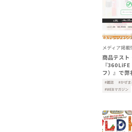
メディア掲載
商品テスト
『360Li
フ）』で弊
りガーゼの
雑誌
かぜま
ーを掲載い
WEBマガジン