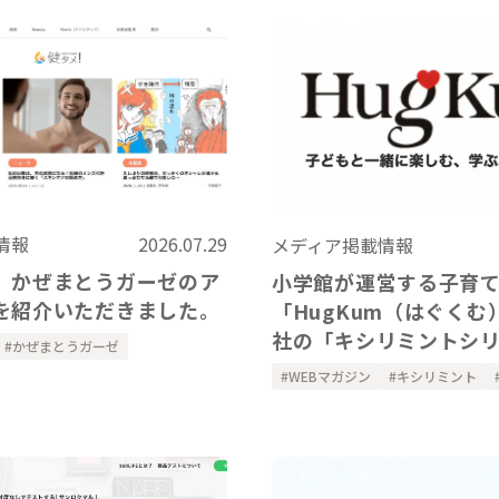
情報
2026.07.29
メディア掲載情報
、かぜまとうガーゼのア
小学館が運営する子育
を紹介いただきました。
「HugKum（はぐくむ
社の「キシリミントシ
かぜまとうガーゼ
紹介いただきました
WEBマガジン
キシリミント