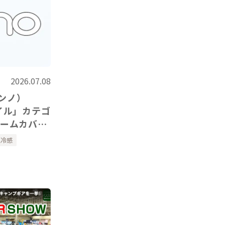
2026.07.08
ノンノ）
イル」カテゴ
アームカバ
紹介いただき
触冷感