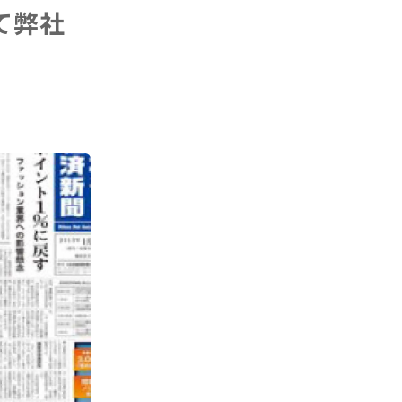
て弊社
。