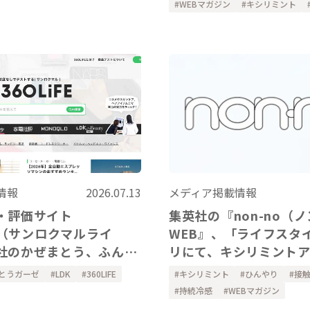
WEBマガジン
キシリミント
メディア掲載情報
情報
2026.07.13
集英社の『non-no（
・評価サイト
WEB』、「ライフスタ
FE（サンロクマルライ
リにて、キシリミント
社のかぜまとう、ふんわ
ー、ハンドカバーをご
アーム&レッグウォーマ
キシリミント
ひんやり
接
とうガーゼ
LDK
360LIFE
ました。
ただきました。
持続冷感
WEBマガジン