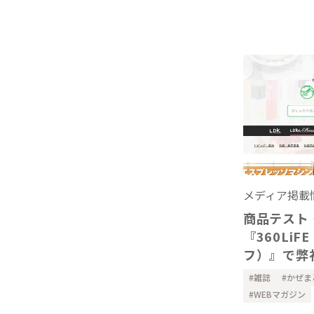
メディア掲載
商品テスト
『360Li
フ）』で弊
りガーゼの
雑誌
かぜま
ーを掲載い
WEBマガジン