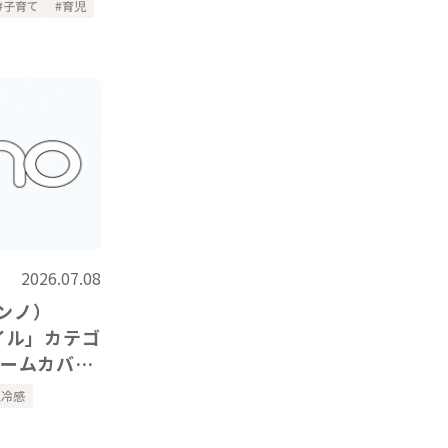
子育て
育児
2026.07.08
ノンノ）
イル」カテゴ
アームカバ
紹介いただき
触冷感