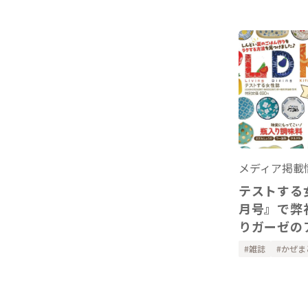
メディア掲載
テストする女
月号』で弊
りガーゼの
ーを掲載い
雑誌
かぜま