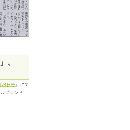
n」、
24日号
」にて
イルブランド