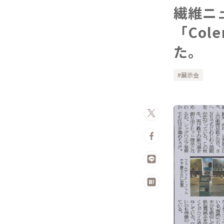
繊維ニ
「Col
た。
展示会