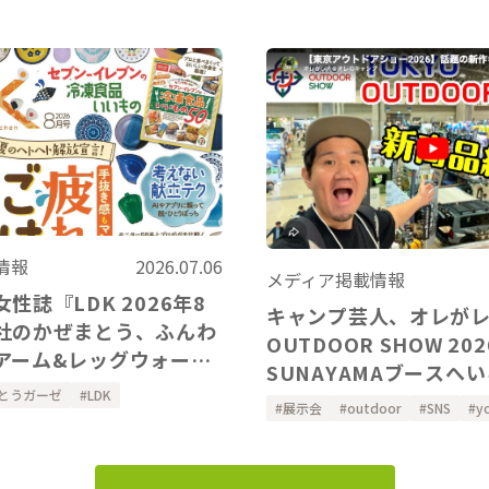
情報
2026.07.06
メディア掲載情報
性誌『LDK 2026年8
キャンプ芸人、オレが
社のかぜまとう、ふんわ
OUTDOOR SHOW 2026の
アーム&レッグウォーマ
SUNAYAMAブースへ
ただきました。
とうガーゼ
LDK
ました！
展示会
outdoor
SNS
y