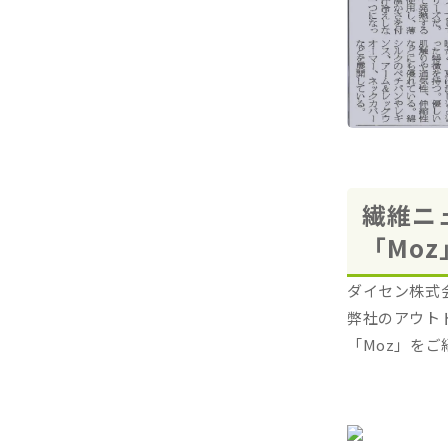
繊維ニ
「Mo
ダイセン株式
弊社のアウト
「Moz」を