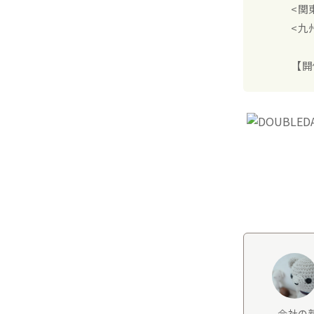
<関
<九
【開
会社の