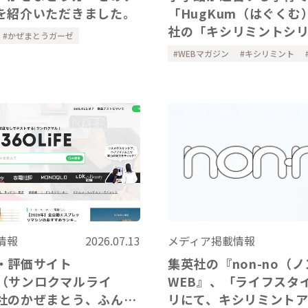
を紹介いただきました。
「HugKum（はぐくむ
社の「キシリミントシ
かぜまとうガーゼ
紹介いただきました
WEBマガジン
キシリミント
メディア掲載情報
情報
2026.07.13
集英社の『non-no（
・評価サイト
WEB』、「ライフスタ
FE（サンロクマルライ
リにて、キシリミント
社のかぜまとう、ふんわ