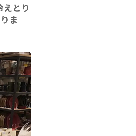
冷えとり
おりま