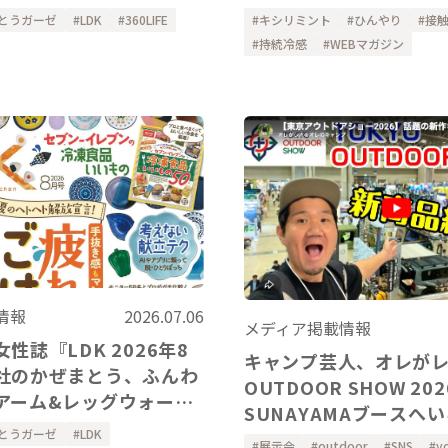
ー、ハンドカバーをご
アーム&レッグウォーマ
キシリミント
ひんやり
接
とうガーゼ
LDK
360LIFE
ました。
ただきました。
持続冷感
WEBマガジン
情報
2026.07.06
メディア掲載情報
性誌『LDK 2026年8
キャンプ芸人、オレが
社のかぜまとう、ふんわ
OUTDOOR SHOW 2026の
アーム&レッグウォーマ
SUNAYAMAブースへ
ただきました。
とうガーゼ
LDK
ました！
展示会
outdoor
SNS
y