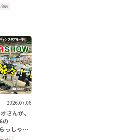
紹介いただき
触冷感
2026.07.06
レオさんが、
いらっしゃい
outube