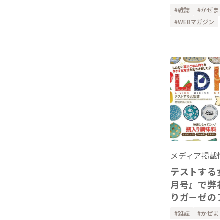
りガーゼの
雑誌
かぜま
ーを掲載い
WEBマガジン
メディア掲載
テストする女
月号』で弊
りガーゼの
ーを掲載い
雑誌
かぜま