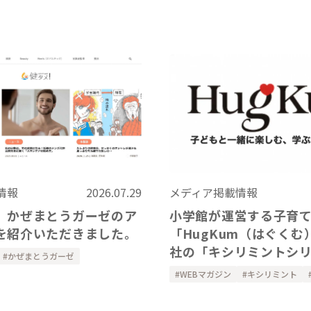
情報
2026.07.29
メディア掲載情報
、かぜまとうガーゼのア
小学館が運営する子育
を紹介いただきました。
「HugKum（はぐくむ
社の「キシリミントシ
かぜまとうガーゼ
紹介いただきました
WEBマガジン
キシリミント