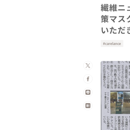
繊維ニ
策マス
いただ
carelance