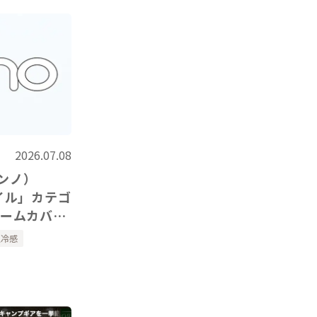
2026.07.08
ノンノ）
イル」カテゴ
アームカバ
紹介いただき
触冷感