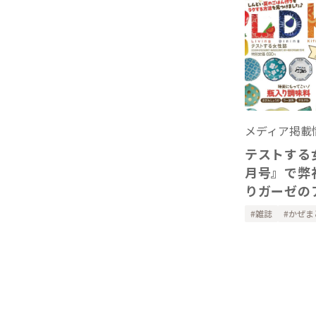
メディア掲載
テストする女
月号』で弊
りガーゼの
ーを掲載い
雑誌
かぜま