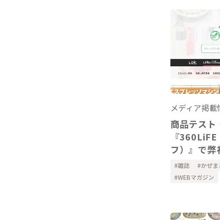
メディア掲載
商品テスト
『360Li
フ）』で弊
りガーゼの
雑誌
かぜま
ーを掲載い
WEBマガジン