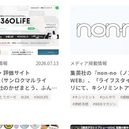
メディア掲載情報
情報
2026.07.13
集英社の『non-no（
・評価サイト
WEB』、「ライフスタ
FE（サンロクマルライ
リにて、キシリミント
社のかぜまとう、ふんわ
ー、ハンドカバーをご
アーム&レッグウォーマ
キシリミント
ひんやり
接
とうガーゼ
LDK
360LIFE
ました。
ただきました。
持続冷感
WEBマガジン