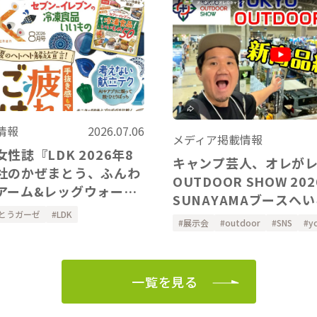
情報
2026.07.06
メディア掲載情報
性誌『LDK 2026年8
キャンプ芸人、オレが
社のかぜまとう、ふんわ
OUTDOOR SHOW 2026の
アーム&レッグウォーマ
SUNAYAMAブースへ
ただきました。
とうガーゼ
LDK
ました！
展示会
outdoor
SNS
y
一覧を見る