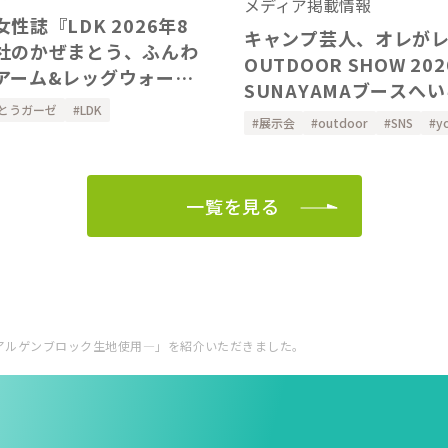
メディア掲載情報
性誌『LDK 2026年8
キャンプ芸人、オレが
社のかぜまとう、ふんわ
OUTDOOR SHOW 2026の
アーム&レッグウォーマ
SUNAYAMAブースへ
ただきました。
とうガーゼ
LDK
ました！
展示会
outdoor
SNS
y
一覧を見る
ク―アルゲンブロック生地使用―」を紹介いただきました。