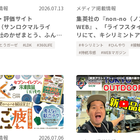
メディア掲載情報
情報
2026.07.13
集英社の『non-no（
・評価サイト
WEB』、「ライフスタ
FE（サンロクマルライ
リにて、キシリミント
社のかぜまとう、ふんわ
ー、ハンドカバーをご
アーム&レッグウォーマ
キシリミント
ひんやり
接
とうガーゼ
LDK
360LIFE
ました。
ただきました。
持続冷感
WEBマガジン
情報
2026.07.06