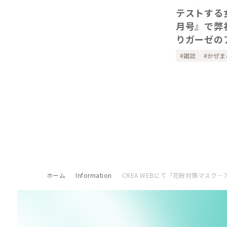
テストする女
月号』で弊
りガーゼの
ーを掲載い
雑誌
かぜま
ホーム
Information
CREA WEBにて「花粉対策マス