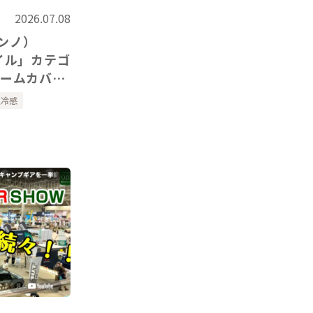
2026.07.08
ノンノ）
イル」カテゴ
アームカバ
紹介いただき
触冷感