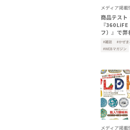
メディア掲載
商品テスト
『360Li
フ）』で弊
りガーゼの
雑誌
かぜま
ーを掲載い
WEBマガジン
メディア掲載