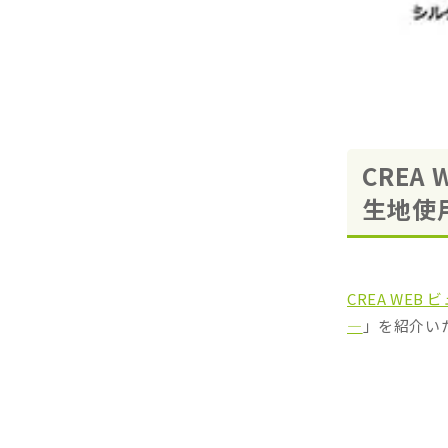
CRE
生地使
CREA WE
―
」を紹介い