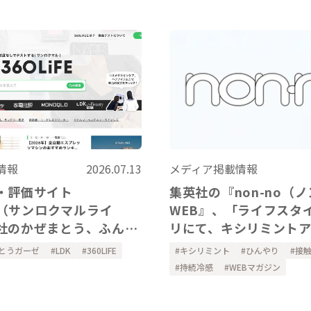
メディア掲載情報
情報
2026.07.13
集英社の『non-no（
・評価サイト
WEB』、「ライフスタ
FE（サンロクマルライ
リにて、キシリミント
社のかぜまとう、ふんわ
ー、ハンドカバーをご
アーム&レッグウォーマ
キシリミント
ひんやり
接
とうガーゼ
LDK
360LIFE
ました。
ただきました。
持続冷感
WEBマガジン