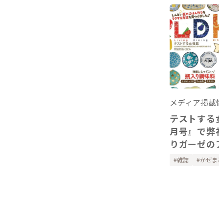
メディア掲載
テストする女
月号』で弊
りガーゼの
ーを掲載い
雑誌
かぜま