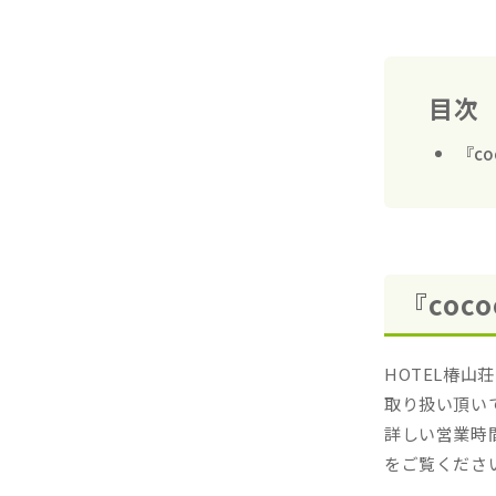
目次
『c
『coc
HOTEL椿山
取り扱い頂い
詳しい営業時間
をご覧くださ