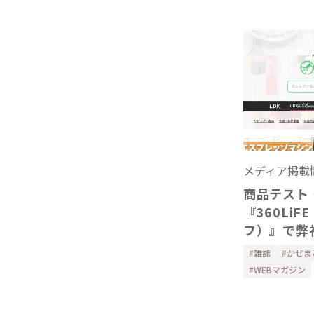
メディア掲載
商品テスト
『360Li
フ）』で弊
りガーゼの
雑誌
かぜま
ーを掲載い
WEBマガジン