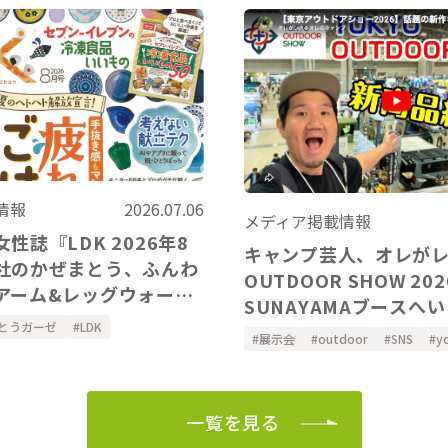
情報
2026.07.06
メディア掲載情報
性誌『LDK 2026年8
キャンプ芸人、オレが
社のかぜまとう、ふんわ
OUTDOOR SHOW 2026の
アーム&レッグウォーマ
SUNAYAMAブースへ
ただきました。
とうガーゼ
LDK
ました！
展示会
outdoor
SNS
y
一覧を見る