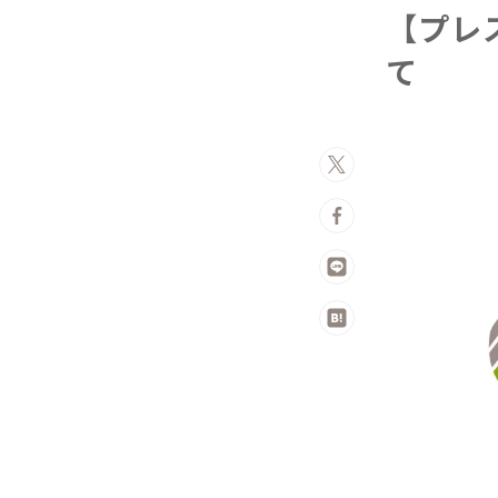
【プレ
て