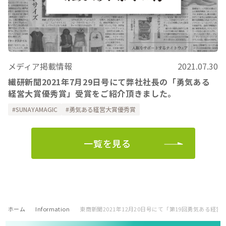
メディア掲載情報
2021.07.30
繊研新聞2021年7月29日号にて弊社社長の「勇気ある
経営大賞優秀賞」受賞をご紹介頂きました。
SUNAYAMAGIC
勇気ある経営大賞優秀賞
一覧を見る
ホーム
Information
東商新聞2021年12月20日号にて「第19回勇気ある