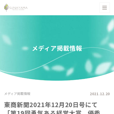
メディア掲載情報
2021.12.20
メディア掲載情報
東商新聞2021年12月20日号にて
「第19回勇気ある経営大賞 優秀