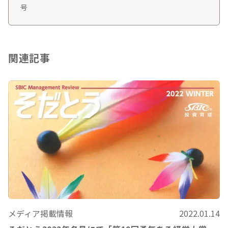
号
関連記事
メディア掲載情報
2022.01.14